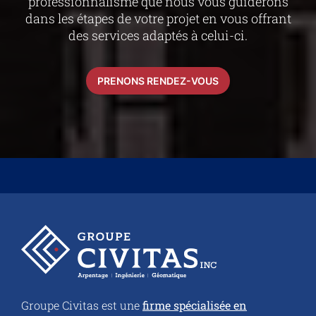
professionnalisme que nous vous guiderons
dans les étapes de votre projet en vous offrant
des services adaptés
à celui-ci
.
PRENONS
RENDEZ-VOUS
À
propos
de
Groupe Civitas est une
firme spécialisée en
nous